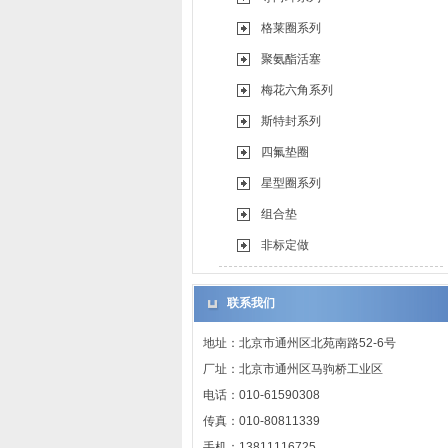
格莱圈系列
聚氨酯活塞
梅花六角系列
斯特封系列
四氟垫圈
星型圈系列
组合垫
非标定做
联系我们
地址：北京市通州区北苑南路52-6号
厂址：北京市通州区马驹桥工业区
电话：010-61590308
传真：010-80811339
手机：13811116725