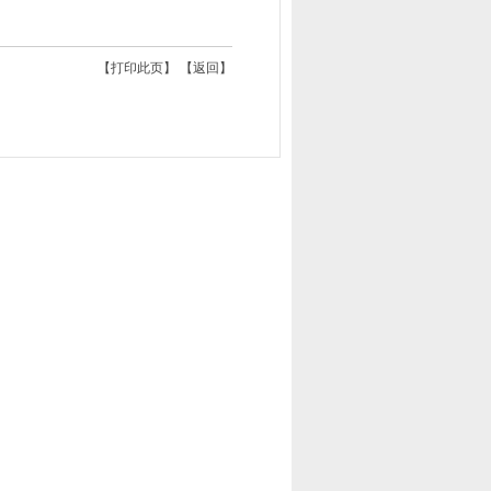
【
打印此页
】 【
返回
】